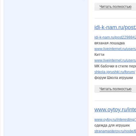
Сергей и Елена
Сл@дкая ж
Читать полностью
idi-k-nam.ru/pos
idi-k-nam.ru/post22988
вязаная лошадка
www.liveinternet.ru/use
Китти
www.liveinternet.ru/use
МК бабочки в стиле пе
shkola-igrushki.ru/forum/
форум Школа игрушки
Читать полностью
www.oytoy.ru/int
www.oytoy.ru/interesting
одежда для игрушек
stranamasterov.ru/node