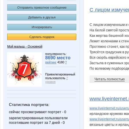
Mamaya
Olya11
Отправить приватное сообщение
С лицом измучен
Добавить в друзья
С лицом измученным и 
Игнорировать
Wilful
androle
На белой смятой прост
Как жертва бешеной хо
Сделать подарок
Лежит коленками к стен
Мой малыш - Основной
Протяжно стонет, как п
Трясётся градусник в ру
kamelek
kengy
популярность:
8690 место
Вся скорбь еврейского 
рейтинг
4180
?
Застыла в суженных зра
По волевому подбородку
Привилегированный
пользователь
7
Читать полностью
vishenka77
z@y@
уровня
www.liveinternet.
Статистика портрета:
Гимнастика и танцы
Катюли
www.liveinternet.ru/user
сейчас просматривают портрет - 0
ирландское кружево ма
зарегистрированные пользователи
www.liveinternet.ru/user
посетившие портрет за 7 дней - 0
вязаные цветы и ирлан