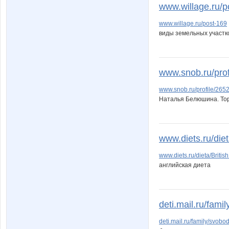
www.willage.ru/p
www.willage.ru/post-169
виды земельных участк
www.snob.ru/prof
www.snob.ru/profile/265
Наталья Белюшина. Тор
www.diets.ru/dieta
www.diets.ru/dieta/British
английская диета
deti.mail.ru/fami
deti.mail.ru/family/svo