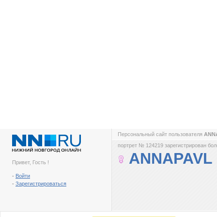
Персональный сайт пользователя
ANN
портрет № 124219 зарегистрирован боле
ANNAPAVL
Привет, Гость !
-
Войти
-
Зарегистрироваться