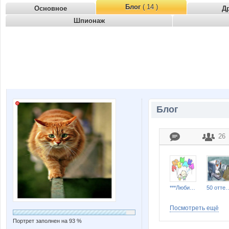
Блог
( 14 )
Основное
Д
Шпионаж
Блог
26
***Любимка***
50 оттенко
Посмотреть ещё
Портрет заполнен на 93 %