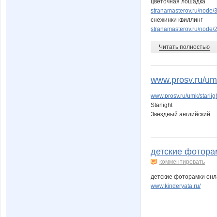
цветочная лошадка
stranamasterov.ru/node
снежинки квиллинг
stranamasterov.ru/node/
Читать полностью
www.prosv.ru/umk/
www.prosv.ru/umk/starli
Starlight
Звездный английский
детские фоторам
комментировать
детские фоторамки он
www.kinderyata.ru/