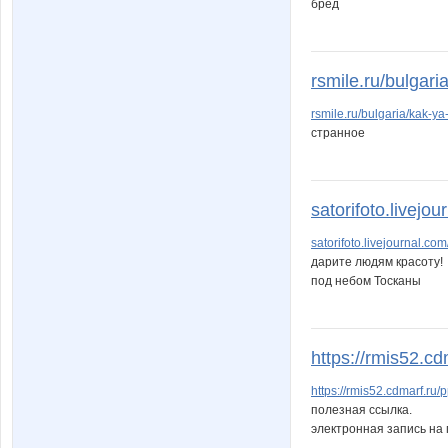
бред
rsmile.ru/bulgaria
rsmile.ru/bulgaria/kak-ya-
странное
satorifoto.livejo
satorifoto.livejournal.co
дарите людям красоту!
под небом Тосканы
https://rmis52.cdm
https://rmis52.cdmarf.ru/p
полезная ссылка.
электронная запись на 