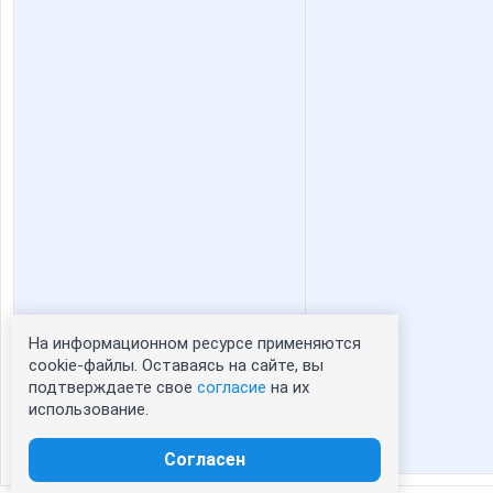
На информационном ресурсе применяются
Статистика портрета:
cookie-файлы. Оставаясь на сайте, вы
подтверждаете свое
согласие
на их
сейчас просматривают портрет - 0
использование.
зарегистрированные пользователи
посетившие портрет за 7 дней - 0
Согласен