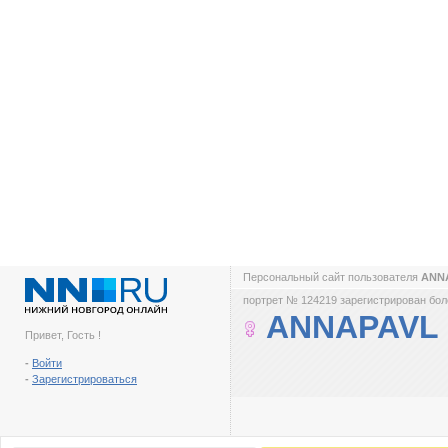
Персональный сайт пользователя
ANN
портрет № 124219 зарегистрирован боле
ANNAPAVL
Привет, Гость !
-
Войти
-
Зарегистрироваться