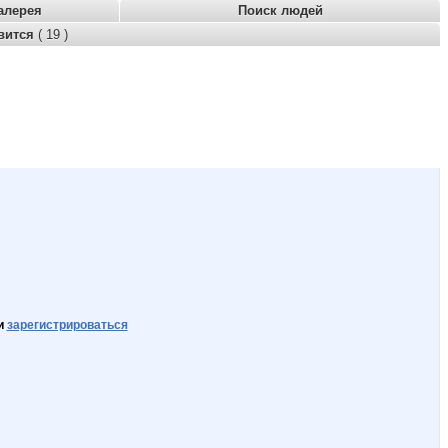
алерея
Поиск людей
вится
( 19 )
и
зарегистрироваться