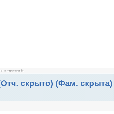
статус
«трастовый»
(Отч. скрыто) (Фам. скрыта)