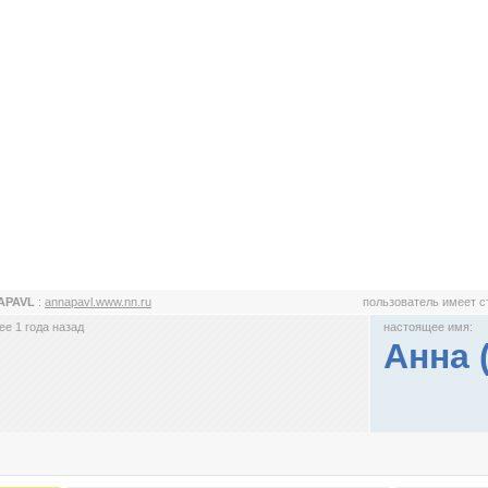
APAVL
:
annapavl.www.nn.ru
пользователь имеет 
е 1 года назад
настоящее имя:
Анна 