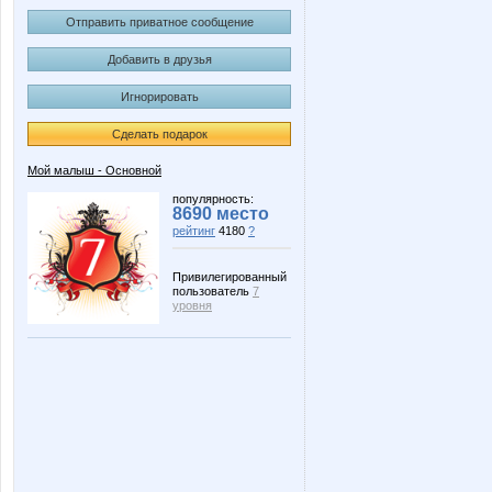
Отправить приватное сообщение
Добавить в друзья
Игнорировать
Сделать подарок
Мой малыш - Основной
популярность:
8690 место
рейтинг
4180
?
Привилегированный
пользователь
7
уровня